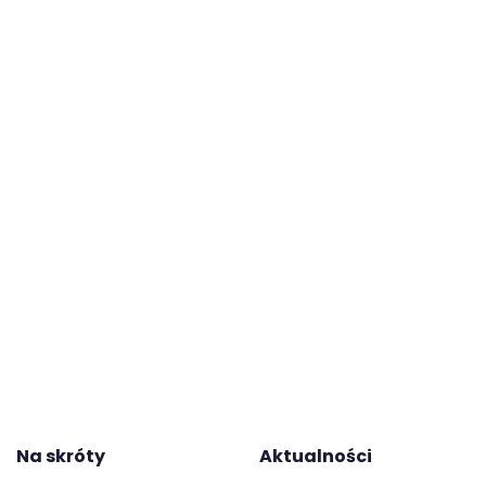
obowiązujący na rok szkolny
2026/2027:
Podręczniki klasa 1
Podręczniki klasa 2
Podręczniki klasa 3
Podręczniki klasa 4
Na skróty
Aktualności